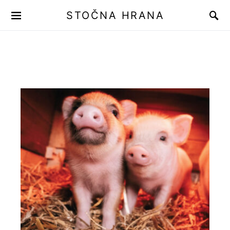
STOČNA HRANA
Search for:
When autocomplete results are available use up and down arrows to r