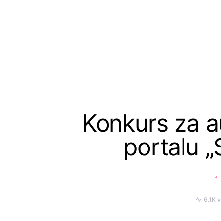
Search for:
When autocomplete results are available use up and down
Konkurs za a
portalu 
6.1K 