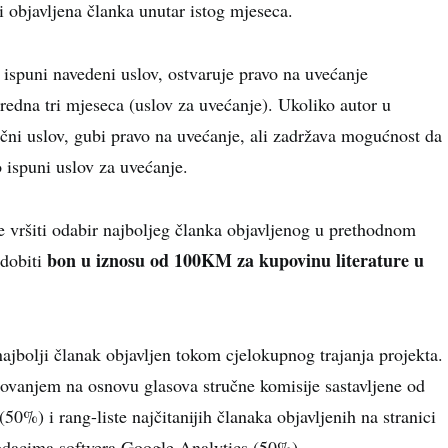
i objavljena članka unutar istog mjeseca.
 ispuni navedeni uslov, ostvaruje pravo na uvećanje
redna tri mjeseca (uslov za uvećanje). Ukoliko autor u
ni uslov, gubi pravo na uvećanje, ali zadržava mogućnost da
 ispuni uslov za uvećanje.
e vršiti odabir najboljeg članka objavljenog u prethodnom
bon u iznosu od 100KM za kupovinu literature u
 dobiti
najbolji članak objavljen tokom cjelokupnog trajanja projekta.
dovanjem na osnovu glasova stručne komisije sastavljene od
0%) i rang-liste najčitanijih članaka objavljenih na stranici
dacima softvera Google Analytics (50%).