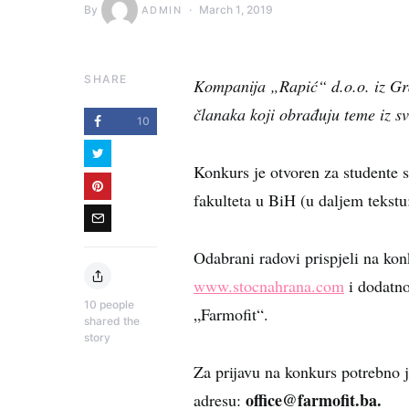
By
March 1, 2019
ADMIN
SHARE
Kompanija „Rapić“ d.o.o. iz Gra
članaka koji obrađuju teme iz sv
10
Konkurs je otvoren za studente s
fakulteta u BiH (u daljem tekstu:
Odabrani radovi prispjeli na konk
www.stocnahrana.com
i dodatno
10
people
„Farmofit“.
shared the
story
Za prijavu na konkurs potrebno j
office@farmofit.ba.
adresu: