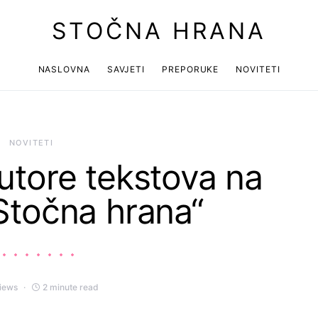
STOČNA HRANA
NASLOVNA
SAVJETI
PREPORUKE
NOVITETI
 arrows to review and enter to go to the desired page. Touch device use
NOVITETI
utore tekstova na
„Stočna hrana“
views
2 minute read