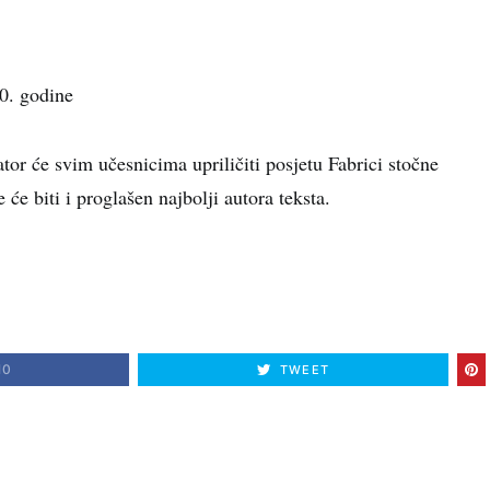
0. godine
or će svim učesnicima upriličiti posjetu Fabrici stočne
 će biti i proglašen najbolji autora teksta.
10
TWEET