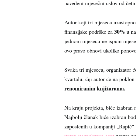
navedeni mjesečni uslov od četir
Autor koji tri mjeseca uzastopno
30%
finansijske podrške za
u na
jednom mjesecu ne ispuni mjeseč
ovo pravo obnovi ukoliko ponovo
Svaka tri mjeseca, organizator ć
kvartalu, čiji autor će na poklon
renomiranim knjižarama.
Na kraju projekta, biće izabran 
Najbolji članak biće izabran bo
zaposlenih u kompaniji „Rapić“ (5
www.stocnahrana.com
prema po