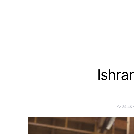
Search for:
When autocomplete results are available use up and down
Ishra
24.4K 