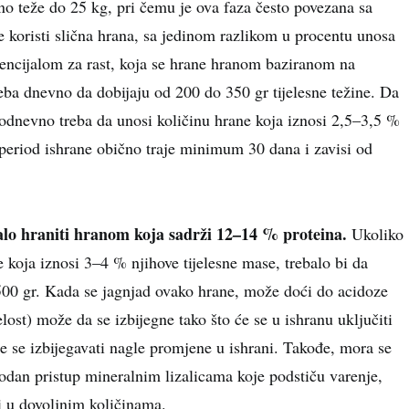
no teže do 25 kg, pri čemu je ova faza često povezana sa
 koristi slična hrana, sa jedinom razlikom u procentu unosa
tencijalom za rast, koja se hrane hranom baziranom na
ba dnevno da dobijaju od 200 do 350 gr tijelesne težine. Da
akodnevno treba da unosi količinu hrane koja iznosi 2,5–3,5 %
 period ishrane obično traje minimum 30 dana i zavisi od
balo hraniti hranom koja sadrži 12–14 % proteina.
Ukoliko
 koja iznosi 3–4 % njihove tijelesne mase, trebalo bi da
500 gr. Kada se jagnjad ovako hrane, može doći do acidoze
lost) može da se izbijegne tako što će se u ishranu uključiti
e se izbijegavati nagle promjene u ishrani. Takođe, mora se
odan pristup mineralnim lizalicama koje podstiču varenje,
di u dovoljnim količinama.