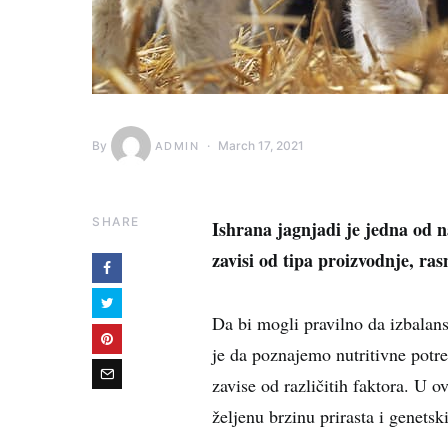
By
March 17, 2021
ADMIN
SHARE
Ishrana jagnjadi je jedna od n
zavisi od tipa proizvodnje, ra
Da bi mogli pravilno da izbalan
je da poznajemo nutritivne potre
zavise od različitih faktora. U o
željenu brzinu prirasta i genetsk