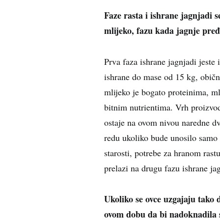
Faze rasta i ishrane jagnjadi s
mlijeko, fazu kada jagnje pređ
Prva faza ishrane jagnjadi jeste 
ishrane do mase od 15 kg, običn
mlijeko je bogato proteinima, m
bitnim nutrientima. Vrh proizvod
ostaje na ovom nivou naredne dvi
redu ukoliko bude unosilo samo m
starosti, potrebe za hranom rast
prelazi na drugu fazu ishrane ja
Ukoliko se ovce uzgajaju tako 
ovom dobu da bi nadoknadila 