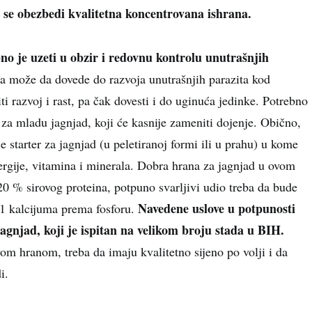
 se obezbedi kvalitetna koncentrovana ishrana.
no je uzeti u obzir i redovnu kontrolu unutrašnjih
aša može da dovede do razvoja unutrašnjih parazita kod
ti razvoj i rast, pa čak dovesti i do uginuća jedinke. Potrebno
 za mladu jagnjad, koji će kasnije zameniti dojenje. Obično,
 starter za jagnjad (u peletiranoj formi ili u prahu) u kome
nergije, vitamina i minerala. Dobra hrana za jagnjad u ovom
0 % sirovog proteina, potpuno svarljivi udio treba da bude
Navedene uslove u potpunosti
:1 kalcijuma prema fosforu.
jagnjad, koji je ispitan na velikom broju stada u BIH.
om hranom, treba da imaju kvalitetno sijeno po volji i da
i.