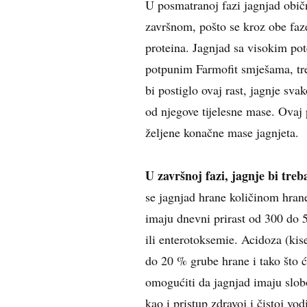
U posmatranoj fazi jagnjad obič
završnom, pošto se kroz obe faze
proteina. Jagnjad sa visokim po
potpunim Farmofit smješama, tre
bi postiglo ovaj rast, jagnje sv
od njegove tijelesne mase. Ovaj
željene konačne mase jagnjeta.
U završnoj fazi, jagnje bi tre
se jagnjad hrane količinom hrane
imaju dnevni prirast od 300 do 
ili enterotoksemie. Acidoza (kise
do 20 % grube hrane i tako što ć
omogućiti da jagnjad imaju slob
kao i pristup zdravoj i čistoj vo