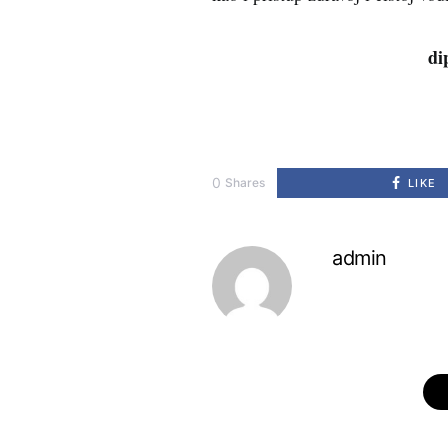
di
0
Shares
LIKE
admin