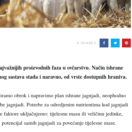
0
SHARES
ajvažnijih proizvodnih faza u ovčarstvu. Način ishrane
snog sastava stada i naravno, od vrste dostupnih hraniva.
siramo obrok i napravimo plan ishrane jagnjadi, neophodno
be jagnjadi. Potrebe za odredjenim nutrientima kod jagnjadi
ve faktore uključujemo: tijelesnu masu ili veličinu jedinke,
i potencijal samih jagnjadi za povećanje tijelesne mase.