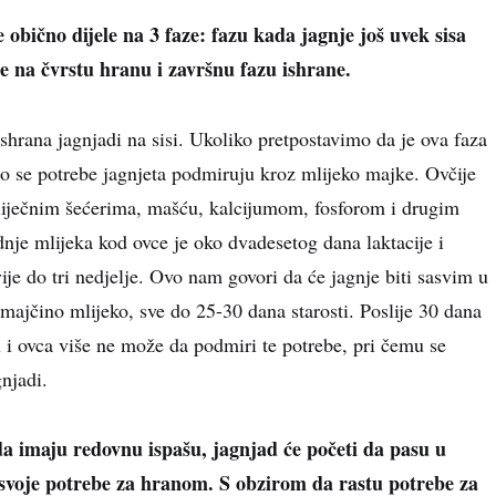
e obično dijele na 3 faze: fazu kada jagnje još uvek sisa
e na čvrstu hranu i završnu fazu ishrane.
ishrana jagnjadi na sisi. Ukoliko pretpostavimo da je ova faza
o se potrebe jagnjeta podmiruju kroz mlijeko majke. Ovčije
liječnim šećerima, mašću, kalcijumom, fosforom i drugim
nje mlijeka kod ovce je oko dvadesetog dana laktacije i
je do tri nedjelje. Ovo nam govori da će jagnje biti sasvim u
ajčino mlijeko, sve do 25-30 dana starosti. Poslije 30 dana
u i ovca više ne može da podmiri te potrebe, pri čemu se
gnjadi.
da imaju redovnu ispašu, jagnjad će početi da pasu u
svoje potrebe za hranom. S obzirom da rastu potrebe za