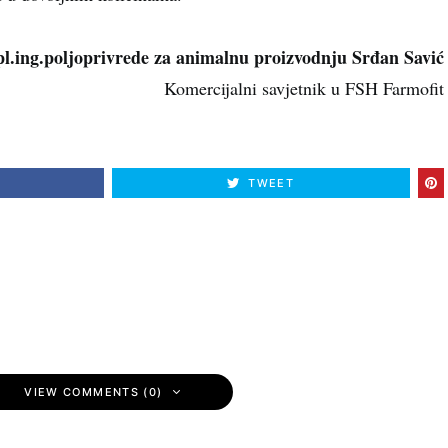
pl.ing.poljoprivrede za animalnu proizvodnju Srđan Savić
Komercijalni savjetnik u FSH Farmofit
TWEET
VIEW COMMENTS (0)