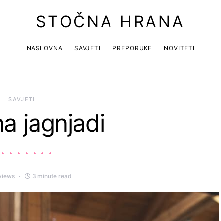
STOČNA HRANA
NASLOVNA
SAVJETI
PREPORUKE
NOVITETI
 arrows to review and enter to go to the desired page. Touch device use
SAVJETI
na jagnjadi
views
3 minute read